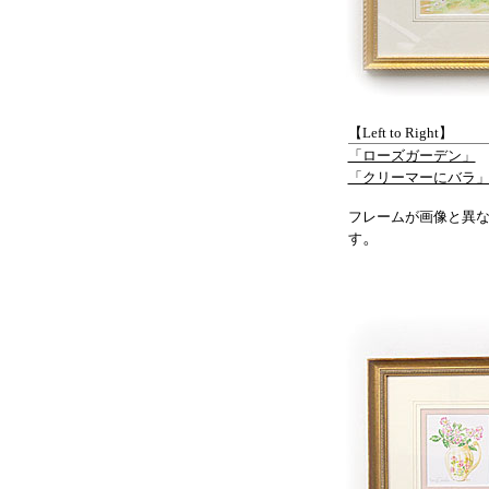
【Left to Right】
「ローズガーデン」
「クリーマーにバラ
フレームが画像と異
。
す