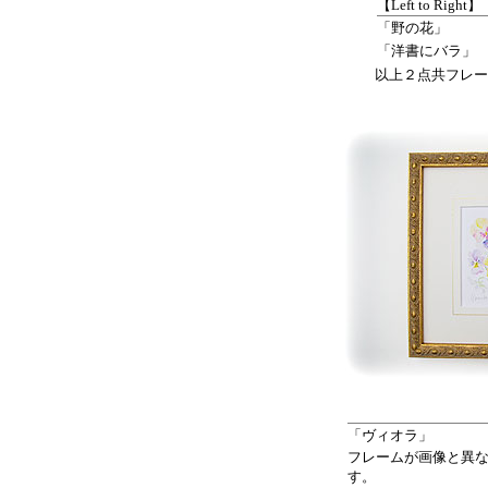
【Left to Right】
「野の花」
「洋書にバラ」
以上２点共フレー
「ヴィオラ」
フレームが画像と異
す。