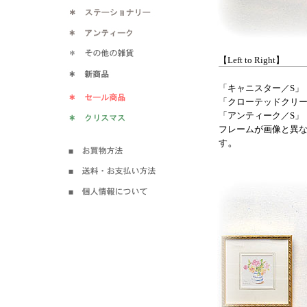
【Left to Right】
「キャニスター／S」
「クローテッドクリー
「アンティーク／S」
フレームが画像と異
。
す