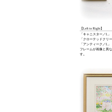
【Left to Right】
「キャニスター／L」
「クローテッドクリー
「アンティーク／L」
フレームが画像と異
。
す